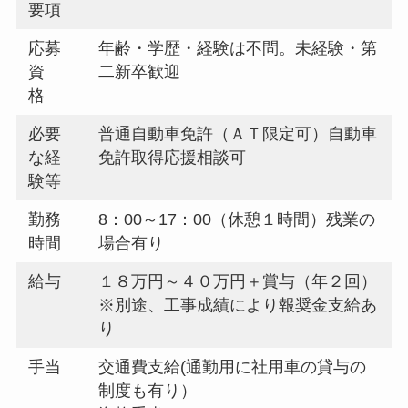
要項
応募
年齢・学歴・経験は不問。未経験・第
資
二新卒歓迎
格
必要
普通自動車免許（ＡＴ限定可）自動車
な経
免許取得応援相談可
験等
勤務
8：00～17：00（休憩１時間）残業の
時間
場合有り
給与
１８万円～４０万円＋賞与（年２回）
※別途、工事成績により報奨金支給あ
り
手当
交通費支給(通勤用に社用車の貸与の
制度も有り）